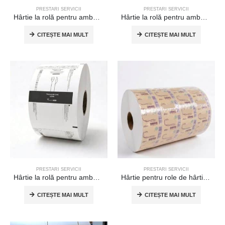
PRESTARI SERVICII
PRESTARI SERVICII
Hârtie la rolă pentru ambalarea pliculețelor de zahăr
Hârtie la rolă pentru ambalarea plicurilor de sare sau piper
CITEȘTE MAI MULT
CITEȘTE MAI MULT
Hârtie patinată 25x37.5 cm
PRESTARI SERVICII
PRESTARI SERVICII
Hârtie la rolă pentru ambalarea tacâmurilor
Hârtie pentru role de hârtie igienică
0
out of 5
109,75
lei
CITEȘTE MAI MULT
CITEȘTE MAI MULT
Hârtie patinată 50x37.5 cm