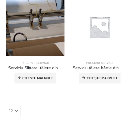
0
out of 5
109,75
lei
Hârtie patinată 100x75 cm
0
out of 5
109,75
lei
PRESTARI SERVICII
PRESTARI SERVICII
Serviciu Slittare. tăiere din rolă în role
Serviciu tăiere hârtie din Rolă în Coală
CITEȘTE MAI MULT
CITEȘTE MAI MULT