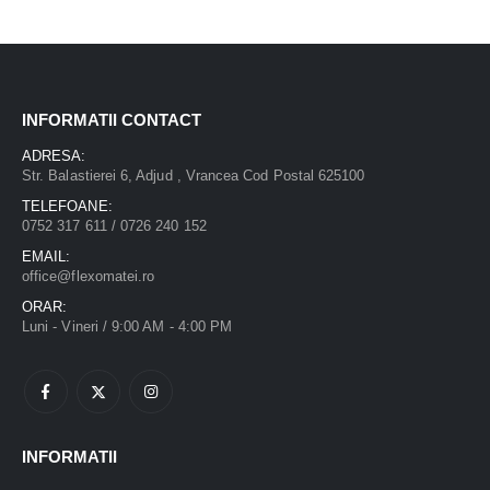
INFORMATII CONTACT
ADRESA:
Str. Balastierei 6, Adjud , Vrancea Cod Postal 625100
TELEFOANE:
0752 317 611 / 0726 240 152
EMAIL:
office@flexomatei.ro
ORAR:
Luni - Vineri / 9:00 AM - 4:00 PM
INFORMATII