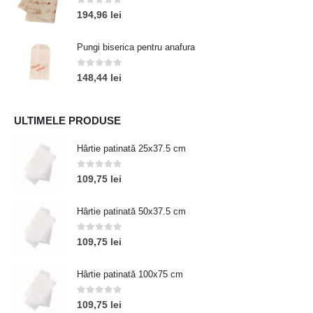
0
out of 5
194,96
lei
Pungi biserica pentru anafura
0
out of 5
148,44
lei
ULTIMELE PRODUSE
Hârtie patinată 25x37.5 cm
0
out of 5
109,75
lei
Hârtie patinată 50x37.5 cm
0
out of 5
109,75
lei
Hârtie patinată 100x75 cm
0
out of 5
109,75
lei