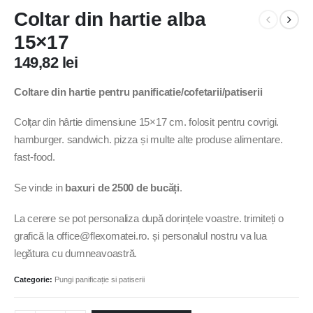
Coltar din hartie alba
15×17
149,82
lei
Coltare din hartie pentru panificatie/cofetarii/patiserii
Colțar din hârtie dimensiune 15×17 cm. folosit pentru covrigi.
hamburger. sandwich. pizza și multe alte produse alimentare.
fast-food.
Se vinde in
baxuri de 2500 de bucăți
.
La cerere se pot personaliza după dorințele voastre. trimiteți o
grafică la office@flexomatei.ro. și personalul nostru va lua
legătura cu dumneavoastră.
Categorie:
Pungi panificație si patiserii