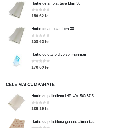
Hartie de amblat tavă kbm 38
0
out of 5
159,62
lei
Hartie de ambalat kbm 38
0
out of 5
159,63
lei
Hartie cofetarie diverse imprimari
0
out of 5
178,69
lei
CELE MAI CUMPARATE
Hartie cu polietilena INP 40+ 50X37.5
0
out of 5
189,19
lei
Hartie cu polietilena generic alimentara