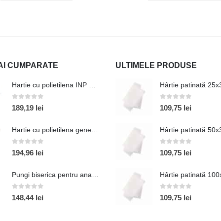
AI CUMPARATE
ULTIMELE PRODUSE
Hartie cu polietilena INP 40+ 50X37.5
Hârtie patinată 25
0
out of 5
0
out of 5
189,19
lei
109,75
lei
Hartie cu polietilena generic alimentara
Hârtie patinată 50
0
out of 5
0
out of 5
194,96
lei
109,75
lei
Pungi biserica pentru anafura
Hârtie patinată 10
0
out of 5
0
out of 5
148,44
lei
109,75
lei