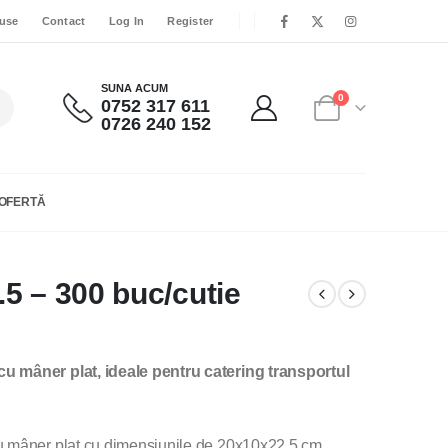
use
Contact
Log In
Register
SUNA ACUM
0
0752 317 611
0726 240 152
OFERTĂ
5 – 300 buc/cutie
u mâner plat, ideale pentru catering transportul
u mâner plat cu dimensiunile de 20x10x22.5 cm,