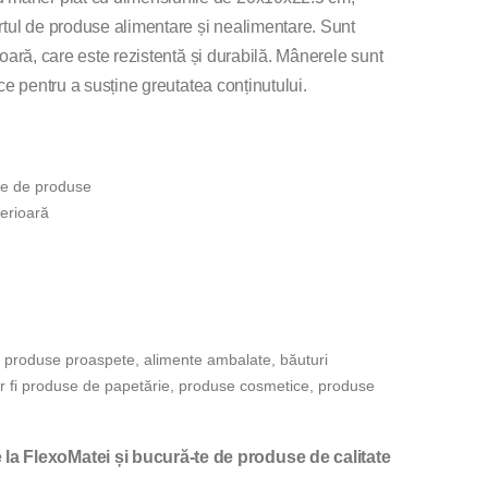
ortul de produse alimentare și nealimentare. Sunt
rioară, care este rezistentă și durabilă. Mânerele sunt
ice pentru a susține greutatea conținutului.
ate de produse
perioară
i produse proaspete, alimente ambalate, băuturi
r fi produse de papetărie, produse cosmetice, produse
a FlexoMatei și bucură-te de produse de calitate