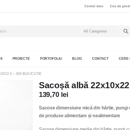
Contul meu
Cos de prod
II
PROIECTE
PORTOFOLIU
BLOG
CONTACT
CERE 
0X22.5 – 300 BUC/CUTIE
Sacoșă albă 22x10x22.
139,70
lei
Sacose dimensiune mică din hârtie, pungi c
de produse alimentare și nealimentare
Sacose dimensiune medie din hârtie, pungi c