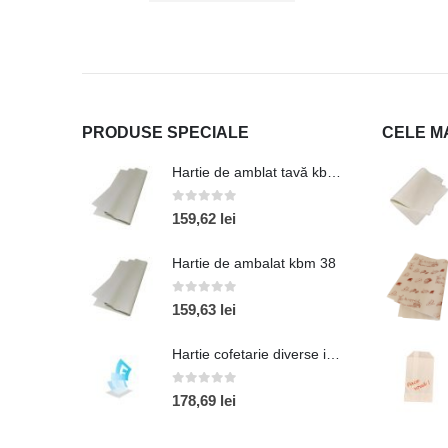
PRODUSE SPECIALE
CELE M
Hartie de amblat tavă kbm 38
0
out of 5
159,62
lei
Hartie de ambalat kbm 38
0
out of 5
159,63
lei
Hartie cofetarie diverse imprimari
0
out of 5
178,69
lei