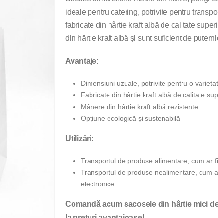
ideale pentru catering, potrivite pentru transp
fabricate din hârtie kraft albă de calitate supe
din hârtie kraft albă și sunt suficient de putern
Avantaje:
Dimensiuni uzuale, potrivite pentru o variet
Fabricate din hârtie kraft albă de calitate su
Mânere din hârtie kraft albă rezistente
Opțiune ecologică și sustenabilă
Utilizări:
Transportul de produse alimentare, cum ar f
Transportul de produse nealimentare, cum a
electronice
Comandă acum sacosele din hârtie mici de l
la prețuri avantajoase!