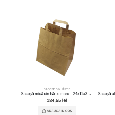
SACOSE DIN HÂRTIE
Sacoșă mică din hârtie maro – 24x11x32 – 350 buc/cutie
184,55
lei
ADAUGĂ ÎN COȘ