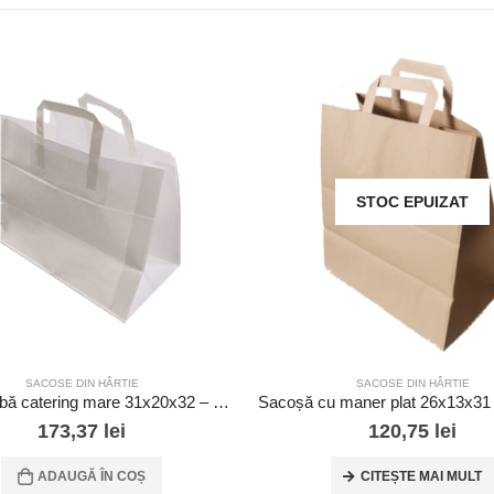
STOC EPUIZAT
SACOSE DIN HÂRTIE
SACOSE DIN HÂRTIE
Sacoșă albă catering mare 31x20x32 – 200 buc/cutie
173,37
lei
120,75
lei
ADAUGĂ ÎN COȘ
CITEȘTE MAI MULT