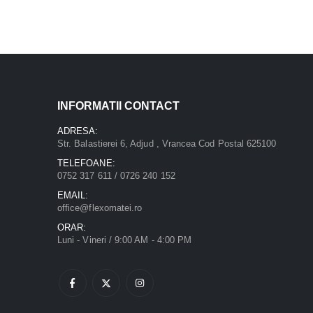
INFORMATII CONTACT
ADRESA:
Str. Balastierei 6, Adjud , Vrancea Cod Postal 625100
TELEFOANE:
0752 317 611 / 0726 240 152
EMAIL:
office@flexomatei.ro
ORAR:
Luni - Vineri / 9:00 AM - 4:00 PM