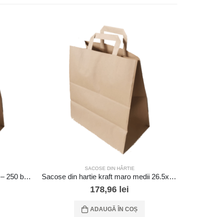
SACOSE DIN HÂRTIE
Sacoșă cu maner plat 26x13x31 – 250 buc./cutie
Sacose din hartie kraft maro medii 26.5x17x29 – 300 buc./cutie
178,96
lei
ADAUGĂ ÎN COȘ