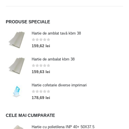
PRODUSE SPECIALE
Hartie de amblat tavă kbm 38
0
out of 5
159,62
lei
Hartie de ambalat kbm 38
0
out of 5
159,63
lei
Hartie cofetarie diverse imprimari
0
out of 5
178,69
lei
CELE MAI CUMPARATE
Hartie cu polietilena INP 40+ 50X37.5