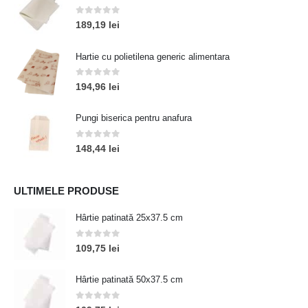
0
out of 5
189,19
lei
Hartie cu polietilena generic alimentara
0
out of 5
194,96
lei
Pungi biserica pentru anafura
0
out of 5
148,44
lei
ULTIMELE PRODUSE
Hârtie patinată 25x37.5 cm
0
out of 5
109,75
lei
Hârtie patinată 50x37.5 cm
0
out of 5