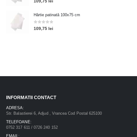
109,75
lei
Hârtie patinată 100x75 cm
0
out of 5
109,75
lei
INFORMATII CONTACT
ADRESA:
Str. Balastierei 6, Adjud , Vrancea Cod Postal 625100
TELEFOANE:
0752 317 611 / 0726 240 152
EMAIL: