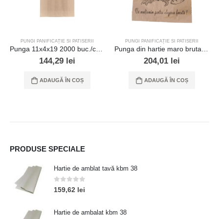
PUNGI PANIFICAȚIE SI PATISERII
PUNGI PANIFICAȚIE SI PATISERII
Punga 11x4x19 2000 buc./cutie
Punga din hartie maro brutar 17.5×6.5×23 – 2000 buc./cutie
144,29
lei
204,01
lei
ADAUGĂ ÎN COȘ
ADAUGĂ ÎN COȘ
PRODUSE SPECIALE
Hartie de amblat tavă kbm 38
0
out of 5
159,62
lei
Hartie de ambalat kbm 38