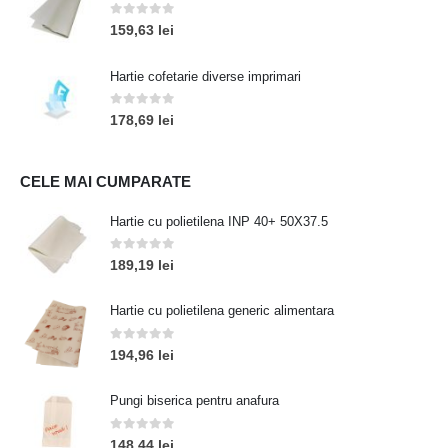
0
out of 5
159,63
lei
Hartie cofetarie diverse imprimari
0
out of 5
178,69
lei
CELE MAI CUMPARATE
Hartie cu polietilena INP 40+ 50X37.5
0
out of 5
189,19
lei
Hartie cu polietilena generic alimentara
0
out of 5
194,96
lei
Pungi biserica pentru anafura
0
out of 5
148,44
lei