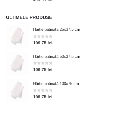
ULTIMELE PRODUSE
Hârtie patinată 25x37.5 cm
0
out of 5
109,75
lei
Hârtie patinată 50x37.5 cm
0
out of 5
109,75
lei
Hârtie patinată 100x75 cm
0
out of 5
109,75
lei