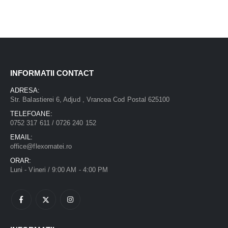
INFORMATII CONTACT
ADRESA:
Str. Balastierei 6, Adjud , Vrancea Cod Postal 625100
TELEFOANE:
0752 317 611 / 0726 240 152
EMAIL:
office@flexomatei.ro
ORAR:
Luni - Vineri / 9:00 AM - 4:00 PM