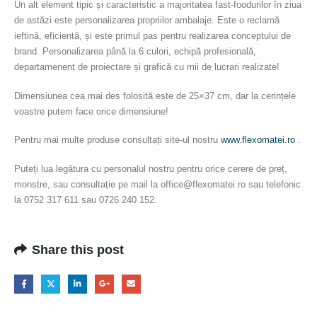
Un alt element tipic și caracteristic a majoritatea fast-foodurilor în ziua
de astăzi este personalizarea propriilor ambalaje. Este o reclamă
ieftină, eficientă, și este primul pas pentru realizarea conceptului de
brand. Personalizarea până la 6 culori, echipă profesională,
departamenent de proiectare și grafică cu mii de lucrari realizate!
Dimensiunea cea mai des folosită este de 25×37 cm, dar la cerințele
voastre putem face orice dimensiune!
Pentru mai multe produse consultați site-ul nostru
www.flexomatei.ro
.
Puteți lua legătura cu personalul nostru pentru orice cerere de preț,
monstre, sau consultație pe mail la office@flexomatei.ro sau telefonic
la 0752 317 611 sau 0726 240 152.
Share this post