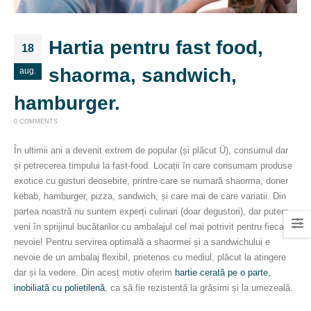
Hartia pentru fast food,
18
shaorma, sandwich,
aug.
hamburger.
0 COMMENTS
În ultimii ani a devenit extrem de popular (și plăcut Ü), consumul dar
și petrecerea timpului la fast-food. Locații în care consumam produse
exotice cu gusturi deosebite, printre care se numară shaorma, doner
kebab, hamburger, pizza, sandwich, și care mai de care variatii. Din
partea noastră nu suntem experți culinari (doar degustori), dar putem
veni în sprijinul bucătarilor cu ambalajul cel mai potrivit pentru fiecare
nevoie! Pentru servirea optimală a shaormei și a sandwichului e
nevoie de un ambalaj flexibil, prietenos cu mediul, plăcut la atingere
dar și la vedere. Din acest motiv oferim
hartie cerată pe o parte,
inobiliată cu polietilenă
, ca să fie rezistentă la grăsimi și la umezeală.